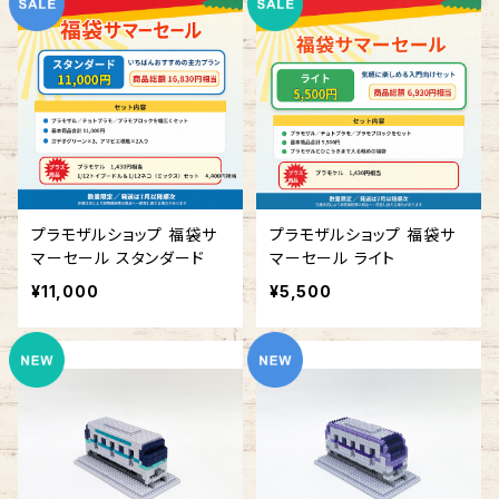
プラモザルショップ 福袋サ
プラモザルショップ 福袋サ
マーセール スタンダード
マーセール ライト
¥11,000
¥5,500