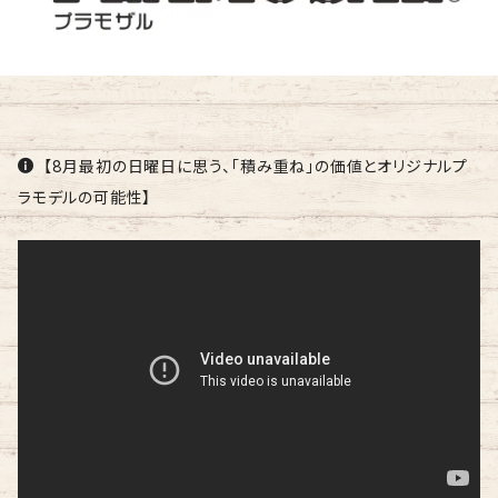
【8月最初の日曜日に思う、「積み重ね」の価値とオリジナルプ
ラモデルの可能性】