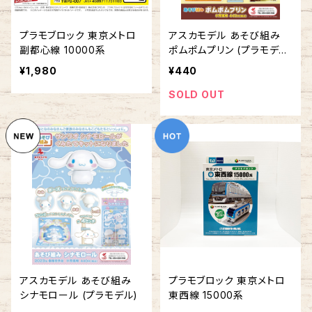
プラモブロック 東京メトロ
アスカモデル あそび組み
副都心線 10000系
ポムポムプリン (プラモデ
ル)
¥1,980
¥440
SOLD OUT
アスカモデル あそび組み
プラモブロック 東京メトロ
シナモロール (プラモデル)
東西線 15000系