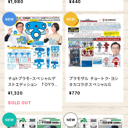
¥1,980
¥440
チョトプラモ・スペシャルゲ
プラモザル チョートク・ヨシ
ストエディション TOYラジ
タカコラボスペシャルG
子 2ヶ入（プラモデル）＾
¥1,320
¥770
SOLD OUT