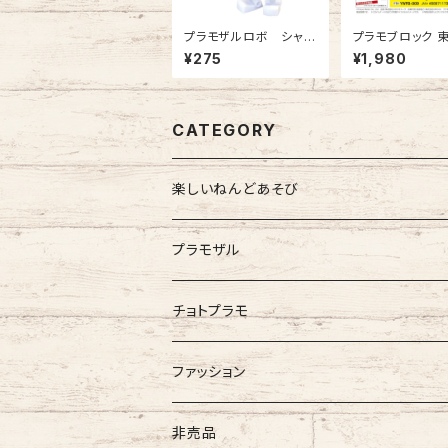
プラモザルロボ シャリ
プラモブロック 
ホワイト 1体入
ロ 千代田線 16
¥275
¥1,980
CATEGORY
楽しいねんどあそび
プラモザル
チョトプラモ
ファッション
GAIJIN MADE
非売品