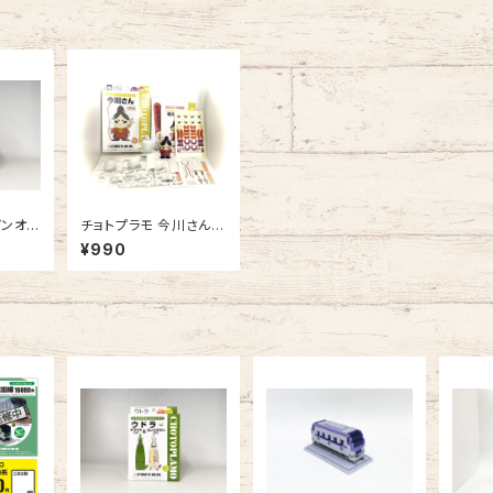
ピンオフ
チョトプラモ 今川さん 2
. &
ヶ入（プラモデル）
¥990
. 各
ル）