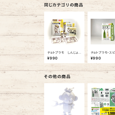
同じカテゴリの商品
チョトプラモ しんじょう
チョトプラモ・ス
君 2ヶ入（プラモデル）
ウドラ ヤマウドver
¥990
¥990
ないぶずかいver
色1ヶ入（プラモデ
その他の商品