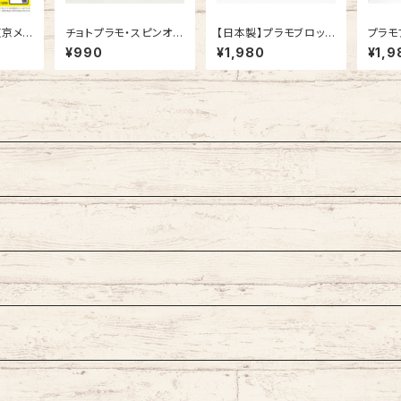
東京メト
チョトプラモ・スピンオフ
【日本製】プラモブロック
プラモ
000系
ウドラ ヤマウドver. &
東京メトロ 半蔵門線 18
ロ 丸
¥990
¥1,980
¥1,9
ないぶずかいver. 各
000系
色1ヶ入（プラモデル）