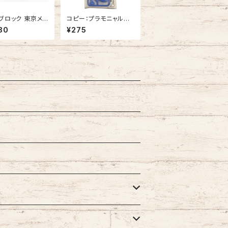
ブロック 東京メト
コピー：プラモニャル
ノ内線 2000系
サバブルー 1ヶ入
80
¥275