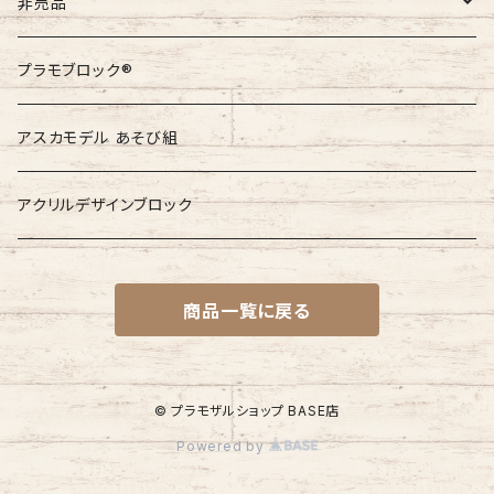
GAIJIN MADE
非売品
非売品
プラモブロック®︎
非売品
アスカモデル あそび組
アクリルデザインブロック
商品一覧に戻る
© プラモザルショップ BASE店
Powered by