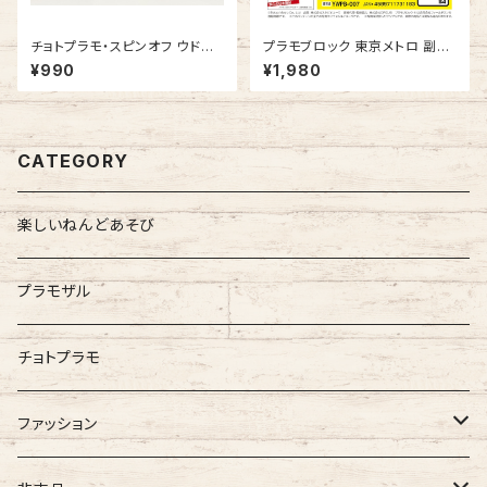
チョトプラモ・スピンオフ ウドラ
プラモブロック 東京メトロ 副都
ヤマウドver. & ないぶずかいve
心線 10000系
¥990
¥1,980
r. 各色1ヶ入（プラモデル）
CATEGORY
楽しいねんどあそび
プラモザル
チョトプラモ
ファッション