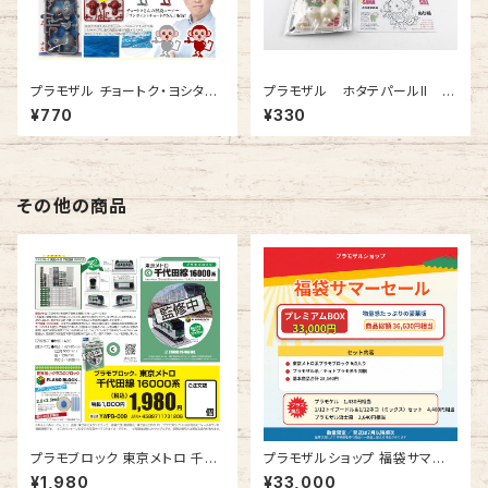
プラモザル チョートク・ヨシタカ
プラモザル ホタテパールII ア
コラボスペシャルG
マビエ様風
¥770
¥330
その他の商品
プラモブロック 東京メトロ 千代
プラモザルショップ 福袋サマー
田線 16000系
セール プレミアムBOX
¥1,980
¥33,000