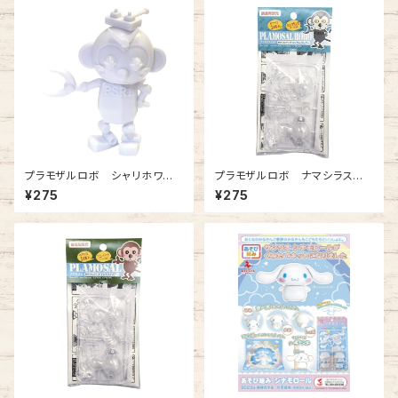
プラモザルロボ シャリホワイ
プラモザルロボ ナマシラスクリ
ト 1体入
アー
¥275
¥275