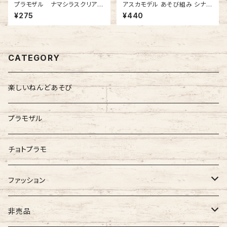
プラモザル ナマシラスクリア
アスカモデル あそび組み シナモ
ー 1ヶ入
ロール (プラモデル)
¥275
¥440
CATEGORY
楽しいねんどあそび
プラモザル
チョトプラモ
ファッション
GAIJIN MADE
非売品