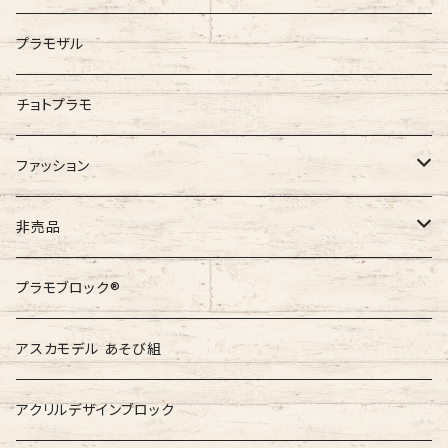
プラモザル
チョトプラモ
ファッション
GAIJIN MADE
非売品
非売品
プラモブロック®︎
非売品
アスカモデル あそび組
アクリルデザインブロック