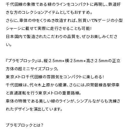
千代田線の象徴である緑のラインをコンパクトに再現し、鉄道好
きな方のコレクションアイテムとしてもおすすめ。
さらに、車体の中をくりぬき改造すれば、別買いでNゲージの小型
シャーシに載せて実際に走行させることも可能！
日本国内で製造されたこだわりの品質を、ぜひお楽しみくださ
い。
『プラモブロック』は、縦:2.5mm×横:2.5mm×高さ:2.5mmの正立
方体の超ミニサイズブロック。
東京メトロ千代田線の雰囲気をコンパクトに楽しめる！
千代田線は、代々木上原から綾瀬、さらにはJR常磐線各駅停車
と直通運転を行う東京メトロの重要路線。
車体の特徴である美しい緑のラインが、シンプルながらも洗練さ
れたデザインを演出しています。
プラモブロックとは？