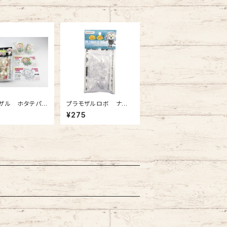
ザル ホタテパー
プラモザルロボ ナマ
 アマビエ様風
シラスクリアー
0
¥275