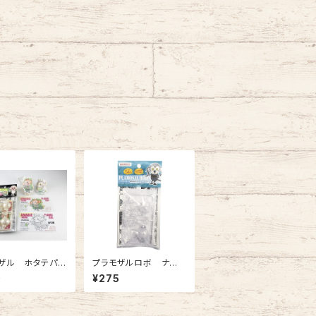
ザル ホタテパー
プラモザルロボ ナマ
 アマビエ様風
シラスクリアー
0
¥275