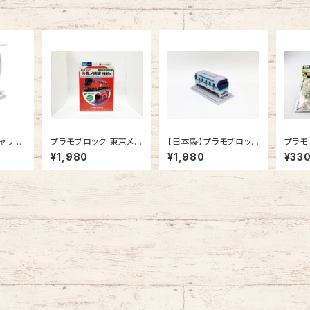
ャリホ
プラモブロック 東京メト
【日本製】プラモブロック
プラモ
ロ 丸ノ内線 2000系
東京メトロ 南北線 900
ルII
¥1,980
¥1,980
¥33
0系