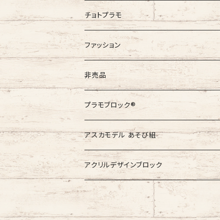
チョトプラモ
ファッション
GAIJIN MADE
非売品
非売品
プラモブロック®︎
非売品
アスカモデル あそび組
アクリルデザインブロック