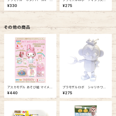
マビエ様風
アー
¥330
¥275
その他の商品
アスカモデル あそび組 マイメロ
プラモザルロボ シャリホワイ
ディ(プラモデル)
ト 1体入
¥440
¥275