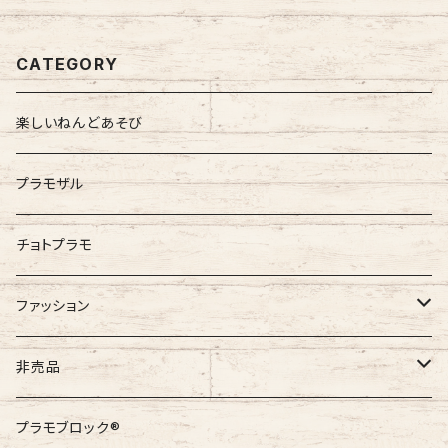
CATEGORY
楽しいねんどあそび
プラモザル
チョトプラモ
ファッション
GAIJIN MADE
非売品
非売品
プラモブロック®︎