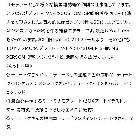
ロモデラーとして様々な模型雑誌等で作例の仕事をしています。
フジCSの「プラモをつくろうCUSTOM」SP艦船模型回にも出演
させて頂きました。個人的にはガンプラ（特にSD！）、エアモデル、
AFVと気になった物を作る雑食モデラーです。最近はYouTube
もやっています。※X（旧Twitter）プロフィールより その他にも
TOYラジMCや、プラモトークイベント“SUPER SHINING
PERSON（通称スシパ）”など、活躍の場を広げています。
《キット内容》
◎チョートクさんがプロデュースした艦船２色の成形品：チョート
ク・ヨシタカカンセンショクグレイ、チョートク・ヨシタカカンテイシ
ョクレッド
◎海面を再現するミニ・ミナモプレート（BOXアートイラストレー
ター 島村英二氏描き下ろし海面ミニ台紙付）
◎チョートクさんの解説コーナー「ワンポイントチョートクさん」収
録！